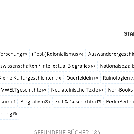
STA
Forschung
(Post-)Kolonialismus
Auswanderergeschic
(9)
(5)
wissenschaften / Intellectual Biografies
Nationalsozial
(7)
Kleine Kulturgeschichten
Querfeldein
Ruinologien
(21)
(0)
(6
MWELTgeschichte
Neulateinische Texte
Non-Books
(2)
(2)
nsum
Biografien
Zeit & Geschichte
BerlinBerlin
(1)
(22)
(17)
schung
(3)
GEFUNDENE BÜCHER:
184