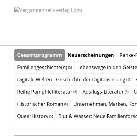
Gesamtprogramm
Neuerscheinungen
Ranke-
Familiengeschichte(n)
Lebenswege in den Geistes
(5)
Digitale Welten - Geschichte der Digitalisierung
(1)
Reihe Pamphletliteratur
Ausflugs-Literatur
U
(8)
(5)
Historischer Roman
Unternehmen, Marken, Ko
(6)
QueerHistory
Blut & Wasser: Neue Familienfor
(5)