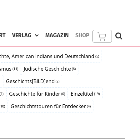
RT
VERLAG
MAGAZIN
SHOP
hte, American Indians und Deutschland
(5)
ismus
Jüdische Geschichte
(11)
(6)
Geschichts[BILD]end
)
(2)
Geschichte für Kinder
Einzeltitel
(1)
(0)
(19)
Geschichtstouren für Entdecker
(10)
(4)