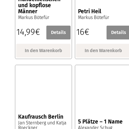
und kopflose
Männer
Petri Heil
Markus Bötefür
Markus Bötefür
14,99€
16€
Details
Details
In den Warenkorb
In den Warenkorb
Kaufrausch Berlin
5 Plätze – 1 Name
Jan Sternberg und Katja
Roeckner
Alexander Schug