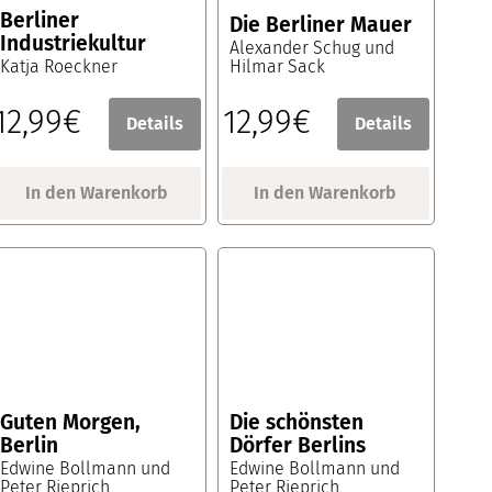
Berliner
Die Berliner Mauer
Industriekultur
Alexander Schug und
Katja Roeckner
Hilmar Sack
12,99€
12,99€
Details
Details
In den Warenkorb
In den Warenkorb
Guten Morgen,
Die schönsten
Berlin
Dörfer Berlins
Edwine Bollmann und
Edwine Bollmann und
Peter Rieprich
Peter Rieprich