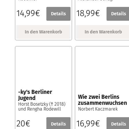
14,99€
18,99€
Details
Details
In den Warenkorb
In den Warenkorb
-ky's Berliner
Wie zwei Berlins
Jugend
zusammenwuchsen
Horst Bosetzky († 2018)
und Rengha Rodewill
Norbert Kaczmarek
20€
16,99€
Details
Details