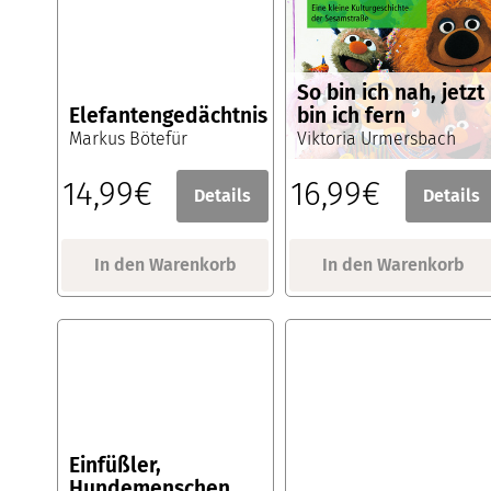
So bin ich nah, jetzt
Elefantengedächtnis
bin ich fern
Markus Bötefür
Viktoria Urmersbach
14,99€
16,99€
Details
Details
In den Warenkorb
In den Warenkorb
Einfüßler,
Hundemenschen