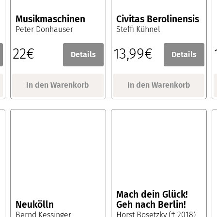
Musikmaschinen
Civitas Berolinensis
Peter Donhauser
Steffi Kühnel
22€
13,99€
Details
Details
In den Warenkorb
In den Warenkorb
Mach dein Glück!
Neukölln
Geh nach Berlin!
Bernd Kessinger
Horst Bosetzky († 2018)