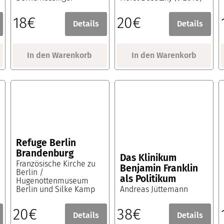
18€
20€
Details
Details
In den Warenkorb
In den Warenkorb
Refuge Berlin
Brandenburg
Das Klinikum
Französische Kirche zu
Benjamin Franklin
Berlin /
als Politikum
Hugenottenmuseum
Berlin und Silke Kamp
Andreas Jüttemann
20€
38€
Details
Details