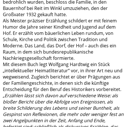
bedrohlich wurden, beschloss die Familie, in den
Bauernhof bei Reit im Winkl umzuziehen, den der
Großvater 1932 gekauft hatte.
Als Meister präziser Erzählung schildert er mit feinem
Humor die Jahre seiner Kindheit und Jugend auf dem
Hof. Er erzählt vom bäuerlichen Leben rundum, von
Schule, Kirche und Politik zwischen Tradition und
Moderne. Das Land, das Dorf, der Hof – auch dies ein
Raum, in dem sich bundesrepublikanische
Nachkriegsgesellschaft formierte.
Mit diesem Buch legt Wolfgang Hardtwig ein Stück
„intellektueller Heimatliteratur“ vor, in ihrer Art neu und
wegweisend. Zugleich berichtet er über Prägungen aus
der Familiengeschichte, in denen sich die künftige
Entscheidung für den Beruf des Historikers vorbereitet.
„Erzählen lässt sich davon auf verschiedene Weise: als
bloßer Bericht über die Abfolge von Ereignissen, als
breite Schilderung des Lebens und seiner Buntheit, als
Gespinst von Reflexionen, die mehr oder weniger fest an
zwei Angelpunkten in der Zeit, Anfang und Ende,
befestigt sind; schließlich als diskursives Erzählen, das