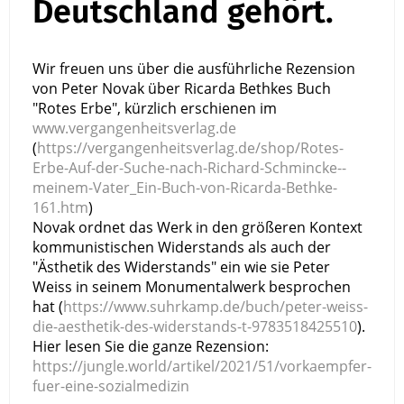
Deutschland gehört.
Wir freuen uns über die ausführliche Rezension
von Peter Novak über Ricarda Bethkes Buch
"Rotes Erbe", kürzlich erschienen im
www.vergangenheitsverlag.de
(
https://vergangenheitsverlag.de/shop/Rotes-
Erbe-Auf-der-Suche-nach-Richard-Schmincke--
meinem-Vater_Ein-Buch-von-Ricarda-Bethke-
161.htm
)
Novak ordnet das Werk in den größeren Kontext
kommunistischen Widerstands als auch der
"Ästhetik des Widerstands" ein wie sie Peter
Weiss in seinem Monumentalwerk besprochen
hat (
https://www.suhrkamp.de/buch/peter-weiss-
die-aesthetik-des-widerstands-t-9783518425510
).
Hier lesen Sie die ganze Rezension:
https://jungle.world/artikel/2021/51/vorkaempfer-
fuer-eine-sozialmedizin