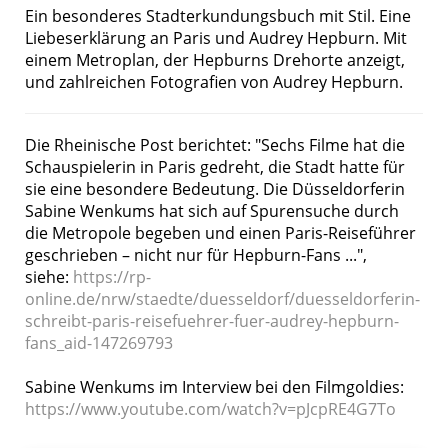
Ein besonderes Stadterkundungsbuch mit Stil. Eine
Liebeserklärung an Paris und Audrey Hepburn. Mit
einem Metroplan, der Hepburns Drehorte anzeigt,
und zahlreichen Fotografien von Audrey Hepburn.
Die Rheinische Post berichtet: "Sechs Filme hat die
Schauspielerin in Paris gedreht, die Stadt hatte für
sie eine besondere Bedeutung. Die Düsseldorferin
Sabine Wenkums hat sich auf Spurensuche durch
die Metropole begeben und einen Paris-Reiseführer
geschrieben – nicht nur für Hepburn-Fans ...",
siehe:
https://rp-
online.de/nrw/staedte/duesseldorf/duesseldorferin-
schreibt-paris-reisefuehrer-fuer-audrey-hepburn-
fans_aid-147269793
Sabine Wenkums im Interview bei den Filmgoldies:
https://www.youtube.com/watch?v=pJcpRE4G7To