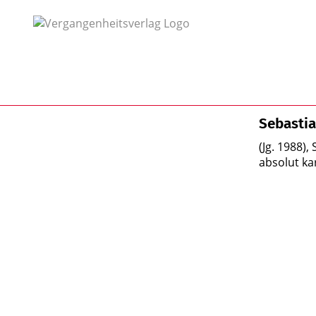
Sebasti
(Jg. 1988)
absolut k