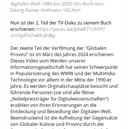
digitalen-Welt-1980-bis-2020--Ein-Buch-von-
Georg-Rainer-Hofmann-165.htm
Nun ist der 2. Teil der TV-Doku zu seinem Buch 
erschienen: 
https://youtu.be/JykwR71Uh9Y?
si=rXpFFxTwRFulnBjy
Der zweite Teil der Verfilmung der "Globalen
Provinz" ist im März des Jahres 2024 erschienen.
Dieses Video vom Werden unserer
Informationsgesellschaft hat seinen Schwerpunkt
in Popularisierung des WWW und der Multimdia-
Technologie vor alllem in der Mitte der 1990-er
Jahre. Es werden Orginalschauplätze besucht und
führende Personen (sie sind alle fiktive
„Nobelpreisträger für Digitalwissenschaften“)
erzählen von ihren Erinnerungen an die
Entdeckung und Besiedlung der Digitalen Welt.
Beeindruckend ist die Aufhebung der Gegensätze
von Globaler Kulisse und Provinz durch die