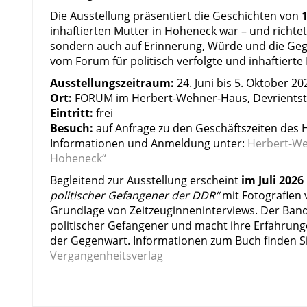
Die Ausstellung präsentiert die Geschichten von
inhaftierten Mutter in Hoheneck war – und richtet 
sondern auch auf Erinnerung, Würde und die Gegen
vom Forum für politisch verfolgte und inhaftierte
Ausstellungszeitraum:
24. Juni bis 5. Oktober 20
Ort:
FORUM im Herbert-Wehner-Haus, Devrientst
Eintritt:
frei
Besuch:
auf Anfrage zu den Geschäftszeiten des
Informationen und Anmeldung unter:
Herbert-We
Hoheneck“
Begleitend zur Ausstellung erscheint
im Juli 2026
politischer Gefangener der DDR“
mit Fotografien 
Grundlage von Zeitzeuginneninterviews. Der Band
politischer Gefangener und macht ihre Erfahrung
der Gegenwart. Informationen zum Buch finden Si
Vergangenheitsverlag