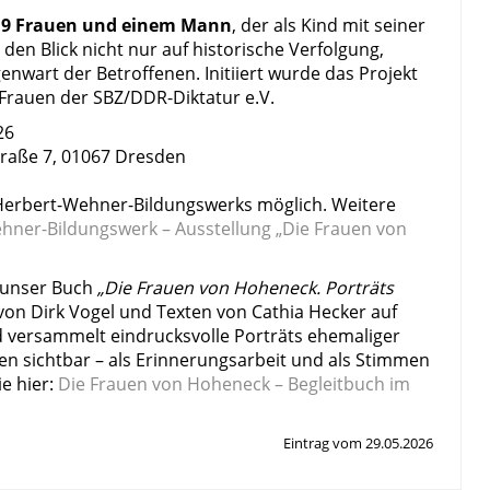
19 Frauen und einem Mann
, der als Kind mit seiner
den Blick nicht nur auf historische Verfolgung,
wart der Betroffenen. Initiiert wurde das Projekt
 Frauen der SBZ/DDR-Diktatur e.V.
26
raße 7, 01067 Dresden
 Herbert-Wehner-Bildungswerks möglich. Weitere
hner-Bildungswerk – Ausstellung „Die Frauen von
unser Buch
„Die Frauen von Hoheneck. Porträts
von Dirk Vogel und Texten von Cathia Hecker auf
 versammelt eindrucksvolle Porträts ehemaliger
en sichtbar – als Erinnerungsarbeit und als Stimmen
e hier:
Die Frauen von Hoheneck – Begleitbuch im
Eintrag vom 29.05.2026